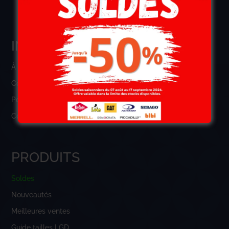
INFORMATIONS
À Propos
Connexion
Politique de confidentialité
Conditions générales de vente
PRODUITS
Soldes
Nouveautés
Meilleures ventes
Guide tailles LGD