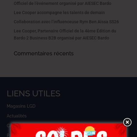
Officiel de l’événement organisé par AIESEC Bardo
Lee Cooper accompagne les talents de demain
Collaboration avec l’influenceuse Rym Ben Aissa SS26
Lee Cooper, Partenaire Officiel de la 4ème Édition du
Bardo 2 Business B2B organisé par AIESEC Bardo
Commentaires récents
LIENS UTILES
Magasins LGD
Actualités
Carrière
Panier