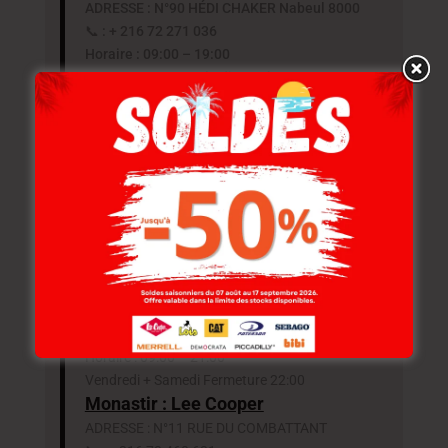
ADRESSE : N°90 HÉDI CHAKER Nabeul‎ 8000
📞 : + 216 72 271 036
Horaire : 09:00 – 19:00
Repos : Fermeture le dimanche
Sousse : Lee Cooper Centre ville
ADRESSE : N°46 RUE ALI BELHAOUANE 4000
Sousse
📞 : + 216 73 201 010
Horaire : 09:00 – 19:00
Repos : Fermeture le dimanche
Sousse : Lee Cooper Mall Of Sousse
ADRESSE: BOUTIQUE BIII – CENTRE
COMMERCIAL MALL OF SOUSSE ROUTE EL
KANTAOUI – KALAA KBIRA
📞 : +216 70 296 607
Horaire : 09:00 – 21:00
Vendredi + Samedi Fermeture 22:00
Monastir : Lee Cooper
ADRESSE : N°11 RUE DU COMBATTANT