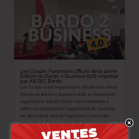
Lee Cooper, Partenaire Officiel de la 4ème
Édition du Bardo 2 Business B2B organisé
par AIESEC Bardo
Lee Cooper a été le partenaire officiel de la 4ème
édition du Bardo to Business B2B, un événement
organisé par AIESEC Bardo. Cet événement a
offert aux participants l’opportunité de travailler
sur des enjeux clés qui façonnent l’avenir des
entreprises, tout en créant des liens précieux
avec des professionnels et des recruteurs.