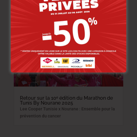
Retour sur la 10ᵉ édition du Marathon de
Tunis By Nourane 2025
Lee Cooper Tunisie x Nourane : Ensemble pour la
prévention du cancer