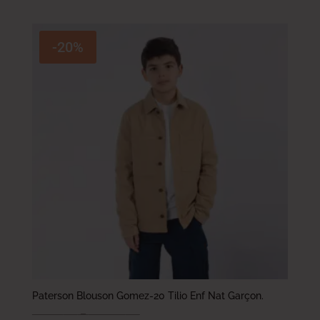
-20%
Paterson Blouson Gomez-20 Tilio Enf Nat Garçon.
89.000
DT
–
114.000
DT