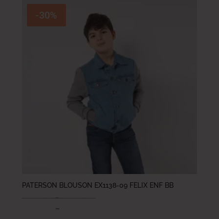
-30%
PATERSON BLOUSON EX1138-09 FELIX ENF BB
89.000
DT
–
109.000
DT
62.300
DT
–
76.300
DT