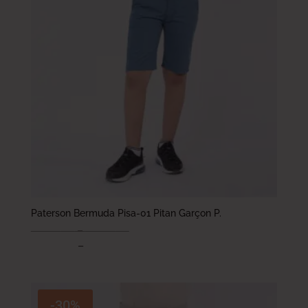
Paterson Bermuda Pisa-01 Pitan Garçon P.
73.000
DT
–
93.000
DT
51.100
DT
–
65.100
DT
-30%