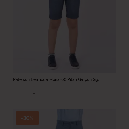
Paterson Bermuda Moira-06 Pitan Garçon Gg.
73.000
DT
–
93.000
DT
51.100
DT
–
65.100
DT
-30%