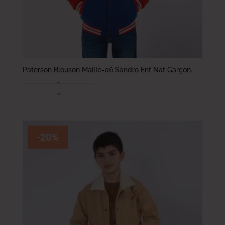
Paterson Blouson Maille-06 Sandro Enf Nat Garçon.
78.000
DT
–
93.000
DT
62.400
DT
–
74.400
DT
-20%