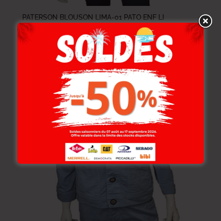
PATERSON BLOUSON LIMA-01 PATO ENF LI
98.000
DT
–
118.000
DT
58.800
DT
–
70.800
DT
-40%