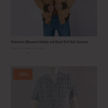
Paterson Blouson Maille-08 Brad Enf Nat Garçon.
79.000
DT
–
94.000
DT
63.200
DT
–
75.200
DT
-30%