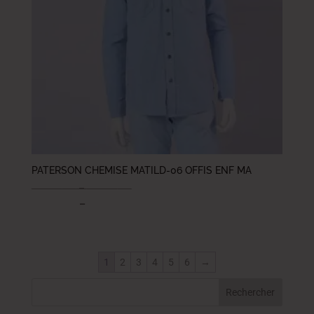
PATERSON CHEMISE MATILD-06 OFFIS ENF MA
75.000
DT
–
94.000
DT
45.000
DT
–
56.400
DT
1
2
3
4
5
6
→