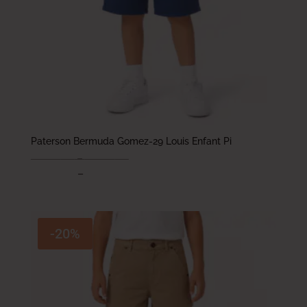
Paterson Bermuda Gomez-29 Louis Enfant Pi
73.000
DT
–
93.000
DT
58.400
DT
–
74.400
DT
-20%