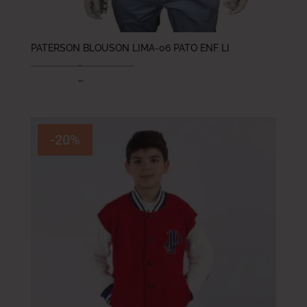
PATERSON BLOUSON LIMA-06 PATO ENF LI
98.000
DT
–
118.000
DT
58.800
DT
–
70.800
DT
-20%