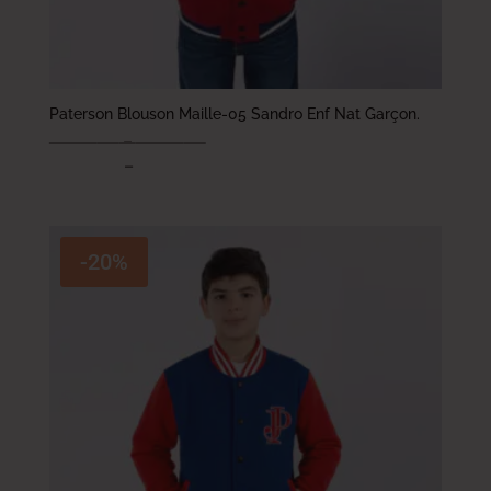
Paterson Blouson Maille-05 Sandro Enf Nat Garçon.
78.000
DT
–
93.000
DT
62.400
DT
–
74.400
DT
-20%