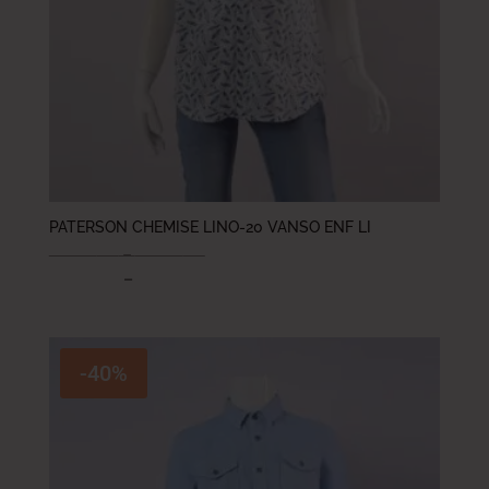
PATERSON CHEMISE LINO-20 VANSO ENF LI
84.000
DT
–
99.000
DT
58.800
DT
–
69.300
DT
-40%