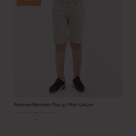
Paterson Bermuda Pisa-31 Pitan Garçon
73.000
DT
–
93.000
DT
51.100
DT
–
65.100
DT