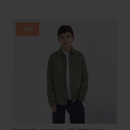
71.200
DT
–
91.200
DT
-20%