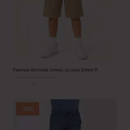
Paterson Bermuda Gomez-31 Louis Enfant Pi
73.000
DT
–
93.000
DT
58.400
DT
–
74.400
DT
-30%