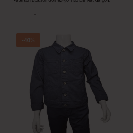
Paterson Blouson Gomez-50 Tilio Enf Nat Garçon.
89.000
DT
–
114.000
DT
71.200
DT
–
91.200
DT
-40%