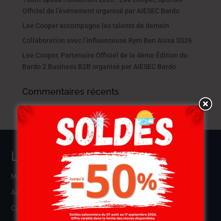
Officiel de l’événement organisé par AIESEC Bardo
Lee Cooper accompagne les talents de demain
Collaboration avec l’influenceuse Rym Ben Aissa SS26
Lee Cooper, Partenaire Officiel de la 4ème Édition du
Bardo 2 Business B2B organisé par AIESEC Bardo
Commentaires récents
LIENS UTILES
Magasins LGD
Actualités
Carrière