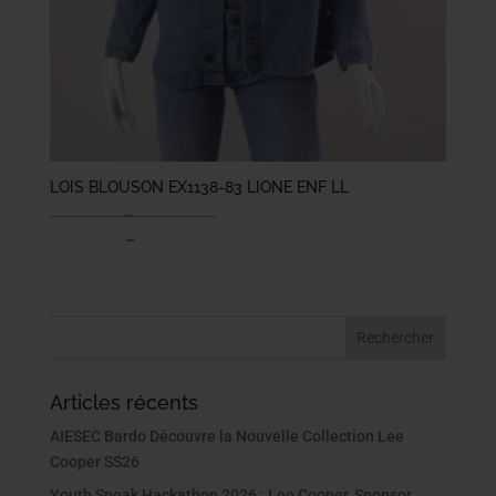
LOIS BLOUSON EX1138-83 LIONE ENF LL
94.000
DT
–
114.000
DT
65.800
DT
–
79.800
DT
Articles récents
AIESEC Bardo Découvre la Nouvelle Collection Lee
Cooper SS26
Youth Speak Hackathon 2026 : Lee Cooper, Sponsor