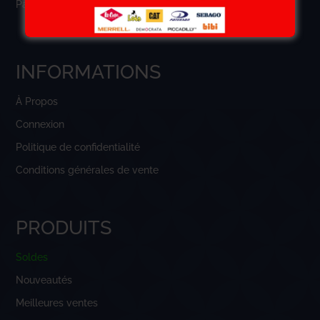
Panier
INFORMATIONS
À Propos
Connexion
Politique de confidentialité
Conditions générales de vente
PRODUITS
Soldes
Nouveautés
Meilleures ventes