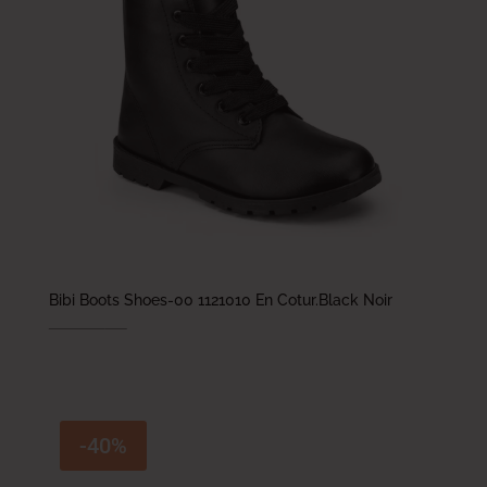
Bibi Boots Shoes-00 1121010 En Cotur.Black Noir
198.000
DT
99.000
DT
-40%