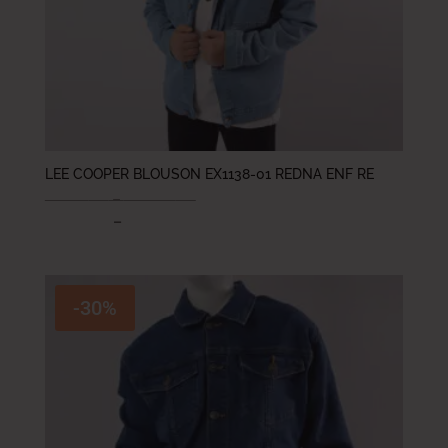
LEE COOPER BLOUSON EX1138-01 REDNA ENF RE
89.000
DT
–
104.000
DT
62.300
DT
–
72.800
DT
-30%