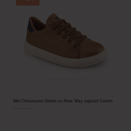
Bibi Chaussures Shoes-01 Naw Way 1192027 Caram
209.000
DT
125.400
DT