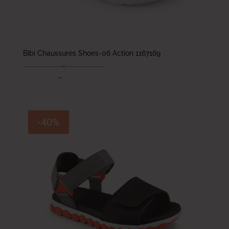
Bibi Chaussures Shoes-06 Action 1167169
163.000
DT
–
173.000
DT
97.800
DT
–
103.800
DT
-40%