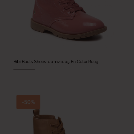
Bibi Boots Shoes-00 1121005 En Cotur.Roug
198.000
DT
99.000
DT
-50%