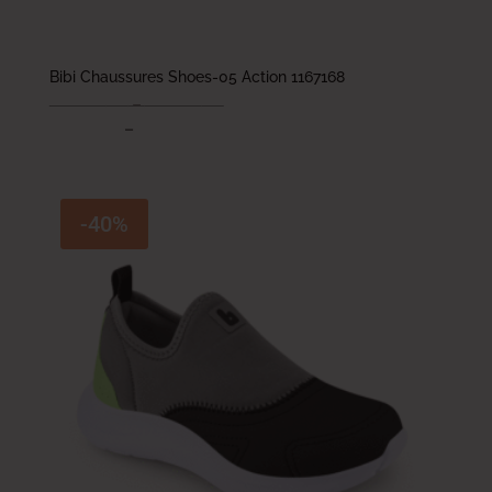
Bibi Chaussures Shoes-05 Action 1167168
163.000
DT
–
173.000
DT
97.800
DT
–
103.800
DT
-40%