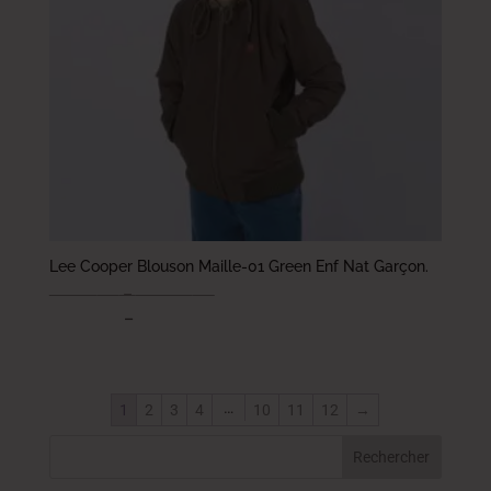
Lee Cooper Blouson Maille-01 Green Enf Nat Garçon.
89.000
DT
–
104.000
DT
71.200
DT
–
83.200
DT
…
1
2
3
4
10
11
12
→