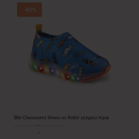
-40%
Bibi Chaussures Shoes-01 Roller 1079202 Aqua
203.000
DT
–
207.000
DT
121.800
DT
–
124.200
DT