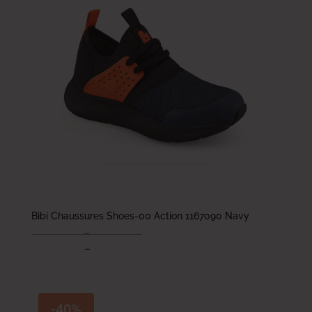
Bibi Chaussures Shoes-00 Action 1167090 Navy
178.000
DT
–
184.000
DT
106.800
DT
–
110.400
DT
-40%