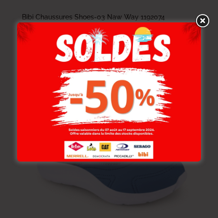
Bibi Chaussures Shoes-03 Naw Way 1192074
163.000
DT
–
173.000
DT
97.800
DT
–
103.800
DT
-40%