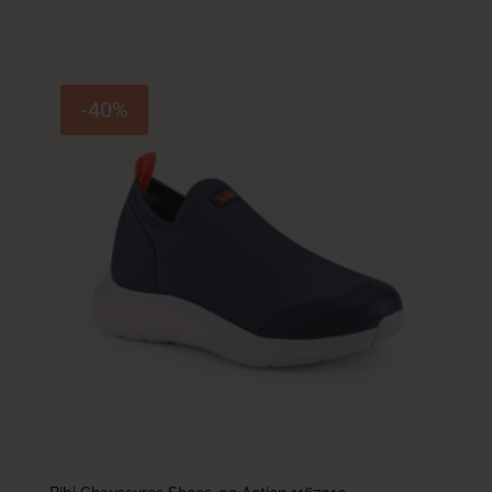
125.400
DT
-40%