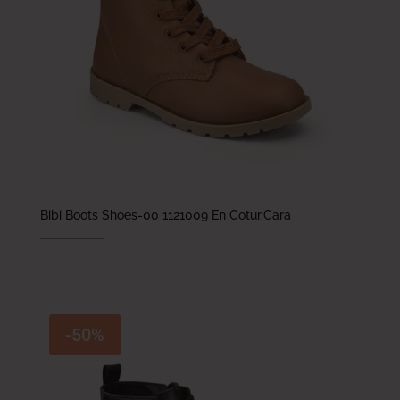
Bibi Boots Shoes-00 1121009 En Cotur.Cara
198.000
DT
99.000
DT
-50%