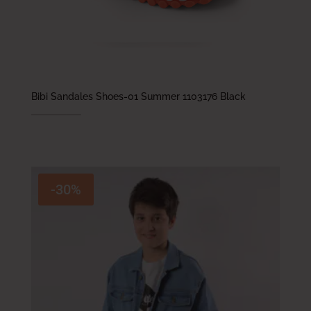
Bibi Sandales Shoes-01 Summer 1103176 Black
149.000
DT
89.400
DT
-30%