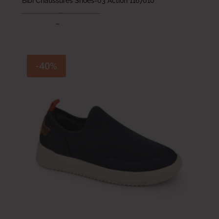
Bibi Chaussures Shoes-03 Action 1167010
154.000
DT
–
164.000
DT
92.400
DT
–
98.400
DT
-40%