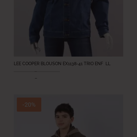
LEE COOPER BLOUSON EX1138-41 TRIO ENF LL
99.000
DT
–
120.000
DT
69.300
DT
–
84.000
DT
-20%